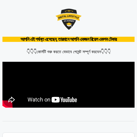
আপনি এই পর্যন্ত এসেছেন, তারমানে আপনি একজন রিয়েল একশন টেকার
👇👇👇কোর্সটি শুরু করতে যেভাবে পেমেন্ট সম্পূর্ণ করবেন👇👇👇